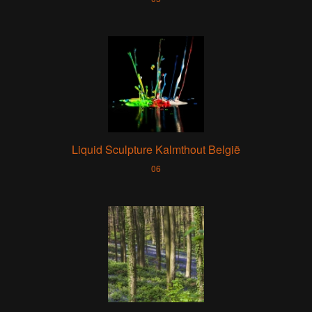
Liquid Sculpture Kalmthout België
06