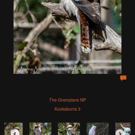
The Grampians NP
Kookaburra 3