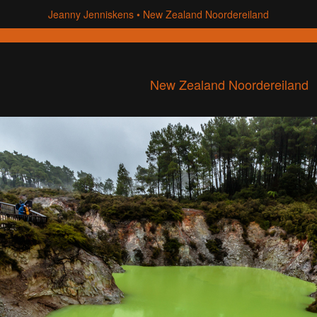
Jeanny Jenniskens
New Zealand Noordereiland
New Zealand Noordereiland